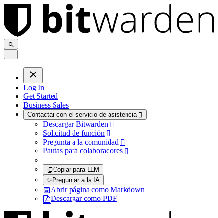
.
.
.
Log In
Get Started
Business Sales
Contactar con el servicio de asistencia

Descargar Bitwarden

Solicitud de función

Pregunta a la comunidad

Pautas para colaboradores

Copiar para LLM
✨
Preguntar a la IA
Abrir página como Markdown
Descargar como PDF