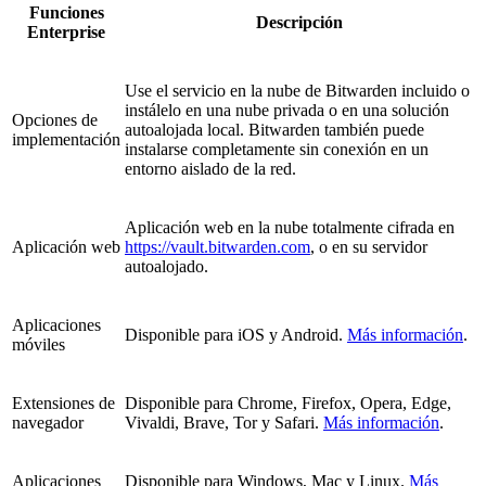
Funciones
Descripción
Enterprise
Use el servicio en la nube de Bitwarden incluido o
instálelo en una nube privada o en una solución
Opciones de
autoalojada local. Bitwarden también puede
implementación
instalarse completamente sin conexión en un
entorno aislado de la red.
Aplicación web en la nube totalmente cifrada en
Aplicación web
https://vault.bitwarden.com
, o en su servidor
autoalojado.
Aplicaciones
Disponible para iOS y Android.
Más información
.
móviles
Extensiones de
Disponible para Chrome, Firefox, Opera, Edge,
navegador
Vivaldi, Brave, Tor y Safari.
Más información
.
Aplicaciones
Disponible para Windows, Mac y Linux.
Más