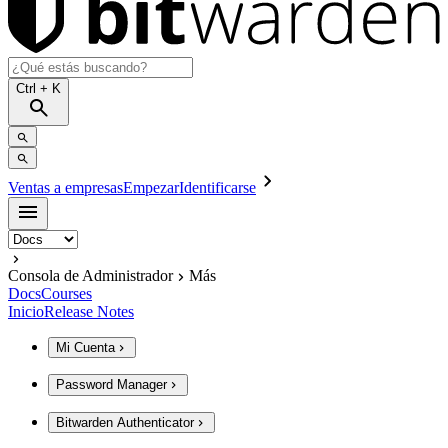
Ctrl
+ K
Ventas a empresas
Empezar
Identificarse
Consola de Administrador
Más
Docs
Courses
Inicio
Release Notes
Mi Cuenta
Password Manager
Bitwarden Authenticator