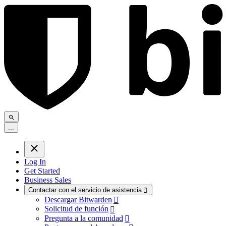
.
.
.
Log In
Get Started
Business Sales
Contactar con el servicio de asistencia

Descargar Bitwarden

Solicitud de función

Pregunta a la comunidad
