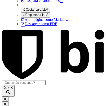
Pautas para colaboradores

Copiar para LLM
✨
Preguntar a la IA
Abrir página como Markdown
Descargar como PDF
⌘
+ K