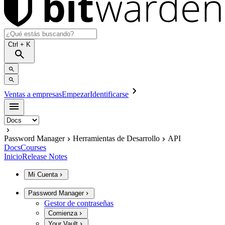
Ctrl
+ K
Ventas a empresas
Empezar
Identificarse
Password Manager
Herramientas de Desarrollo
API
Docs
Courses
Inicio
Release Notes
Mi Cuenta
Password Manager
Gestor de contraseñas
Comienza
Your Vault