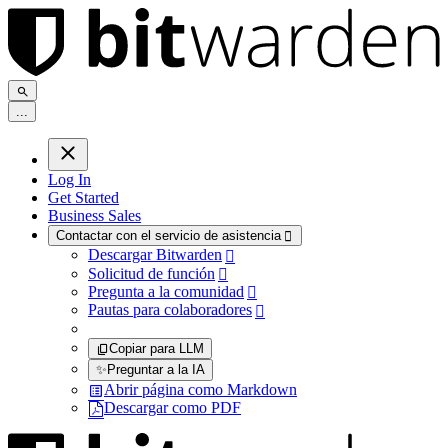
.
.
.
Log In
Get Started
Business Sales
Contactar con el servicio de asistencia

Descargar Bitwarden

Solicitud de función

Pregunta a la comunidad

Pautas para colaboradores

Copiar para LLM
✨
Preguntar a la IA
Abrir página como Markdown
Descargar como PDF