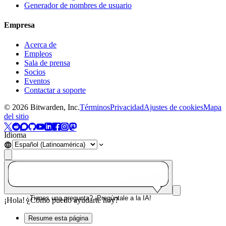
Generador de nombres de usuario
Empresa
Acerca de
Empleos
Sala de prensa
Socios
Eventos
Contactar a soporte
©
2026
Bitwarden, Inc.
Términos
Privacidad
Ajustes de cookies
Mapa
del sitio
Idioma
¿Tienes una pregunta? ¡Pregúntale a la IA!
¡Hola! ¿Cómo puedo ayudarte hoy?
Resume esta página