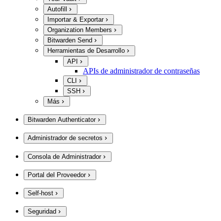
Autofill
Importar & Exportar
Organization Members
Bitwarden Send
Herramientas de Desarrollo
API
APIs de administrador de contraseñas
CLI
SSH
Más
Bitwarden Authenticator
Administrador de secretos
Consola de Administrador
Portal del Proveedor
Self-host
Seguridad