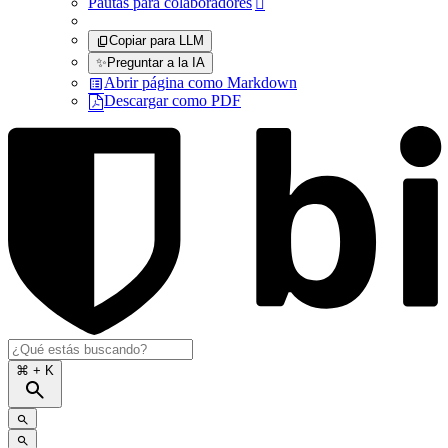
Pautas para colaboradores

Copiar para LLM
✨
Preguntar a la IA
Abrir página como Markdown
Descargar como PDF
⌘
+ K