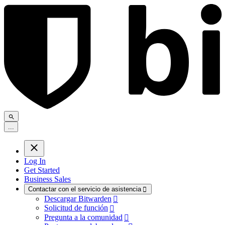
.
.
.
Log In
Get Started
Business Sales
Contactar con el servicio de asistencia

Descargar Bitwarden

Solicitud de función

Pregunta a la comunidad
