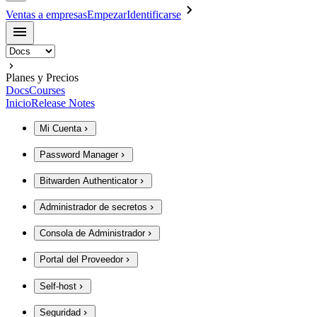
Ventas a empresas
Empezar
Identificarse
Planes y Precios
Docs
Courses
Inicio
Release Notes
Mi Cuenta
Password Manager
Bitwarden Authenticator
Administrador de secretos
Consola de Administrador
Portal del Proveedor
Self-host
Seguridad