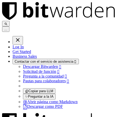
.
.
.
Log In
Get Started
Business Sales
Contactar con el servicio de asistencia

Descargar Bitwarden

Solicitud de función

Pregunta a la comunidad

Pautas para colaboradores

Copiar para LLM
✨
Preguntar a la IA
Abrir página como Markdown
Descargar como PDF