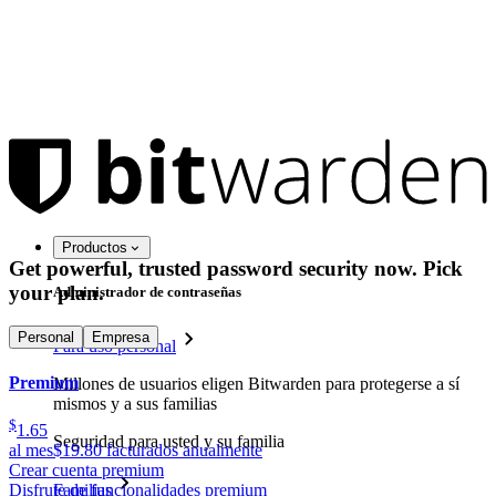
Productos
Get powerful, trusted password security now. Pick
your plan.
Administrador de contraseñas
Personal
Empresa
Para uso personal
Premium
Millones de usuarios eligen Bitwarden para protegerse a sí
mismos y a sus familias
$
1.65
Seguridad para usted y su familia
al mes
$19.80 facturados anualmente
Crear cuenta premium
Disfrute de funcionalidades premium
Familias