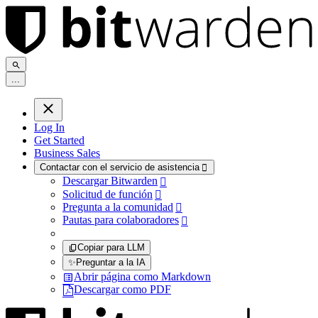
.
.
.
Log In
Get Started
Business Sales
Contactar con el servicio de asistencia

Descargar Bitwarden

Solicitud de función

Pregunta a la comunidad

Pautas para colaboradores

Copiar para LLM
✨
Preguntar a la IA
Abrir página como Markdown
Descargar como PDF