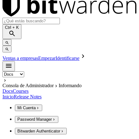
Ctrl
+ K
Ventas a empresas
Empezar
Identificarse
Consola de Administrador
Informando
Docs
Courses
Inicio
Release Notes
Mi Cuenta
Password Manager
Bitwarden Authenticator