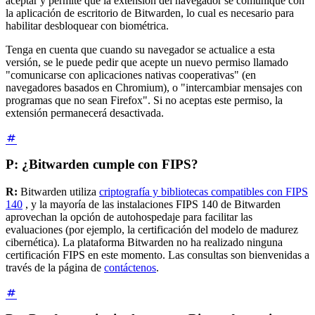
aceptar y permite que la extensión del navegador se comunique con
la aplicación de escritorio de Bitwarden, lo cual es necesario para
habilitar desbloquear con biométrica.
Tenga en cuenta que cuando su navegador se actualice a esta
versión, se le puede pedir que acepte un nuevo permiso llamado
"comunicarse con aplicaciones nativas cooperativas" (en
navegadores basados en Chromium), o "intercambiar mensajes con
programas que no sean Firefox". Si no aceptas este permiso, la
extensión permanecerá desactivada.
P: ¿Bitwarden cumple con FIPS?
R:
Bitwarden utiliza
criptografía y bibliotecas compatibles con FIPS
140
, y la mayoría de las instalaciones FIPS 140 de Bitwarden
aprovechan la opción de autohospedaje para facilitar las
evaluaciones (por ejemplo, la certificación del modelo de madurez
cibernética). La plataforma Bitwarden no ha realizado ninguna
certificación FIPS en este momento. Las consultas son bienvenidas a
través de la página de
contáctenos
.