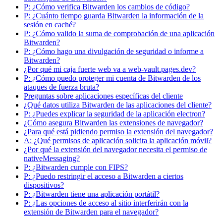
P: ¿Cómo verifica Bitwarden los cambios de código?
P: ¿Cuánto tiempo guarda Bitwarden la información de la
sesión en caché?
P: ¿Cómo valido la suma de comprobación de una aplicación
Bitwarden?
P: ¿Cómo hago una divulgación de seguridad o informe a
Bitwarden?
¿Por qué mi caja fuerte web va a web-vault.pages.dev?
P: ¿Cómo puedo proteger mi cuenta de Bitwarden de los
ataques de fuerza bruta?
Preguntas sobre aplicaciones específicas del cliente
¿Qué datos utiliza Bitwarden de las aplicaciones del cliente?
P: ¿Puedes explicar la seguridad de la aplicación electron?
¿Cómo asegura Bitwarden las extensiones de navegador?
¿Para qué está pidiendo permiso la extensión del navegador?
A: ¿Qué permisos de aplicación solicita la aplicación móvil?
¿Por qué la extensión del navegador necesita el permiso de
nativeMessaging?
P: ¿Bitwarden cumple con FIPS?
P: ¿Puedo restringir el acceso a Bitwarden a ciertos
dispositivos?
P: ¿Bitwarden tiene una aplicación portátil?
P: ¿Las opciones de acceso al sitio interferirán con la
extensión de Bitwarden para el navegador?