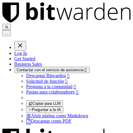
.
.
.
Log In
Get Started
Business Sales
Contactar con el servicio de asistencia

Descargar Bitwarden

Solicitud de función

Pregunta a la comunidad

Pautas para colaboradores

Copiar para LLM
✨
Preguntar a la IA
Abrir página como Markdown
Descargar como PDF