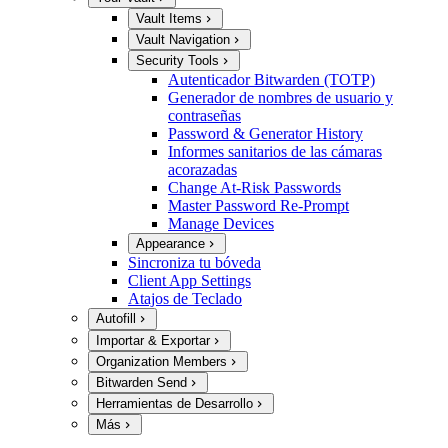
Vault Items
Vault Navigation
Security Tools
Autenticador Bitwarden (TOTP)
Generador de nombres de usuario y
contraseñas
Password & Generator History
Informes sanitarios de las cámaras
acorazadas
Change At-Risk Passwords
Master Password Re-Prompt
Manage Devices
Appearance
Sincroniza tu bóveda
Client App Settings
Atajos de Teclado
Autofill
Importar & Exportar
Organization Members
Bitwarden Send
Herramientas de Desarrollo
Más