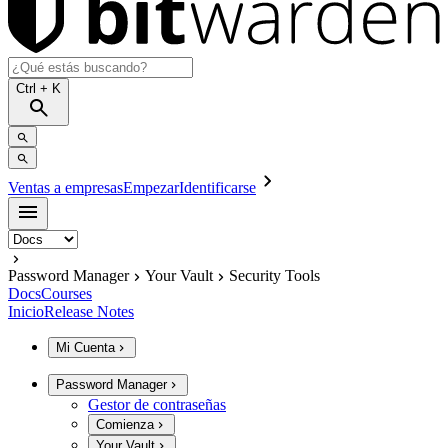
Ctrl
+ K
Ventas a empresas
Empezar
Identificarse
Password Manager
Your Vault
Security Tools
Docs
Courses
Inicio
Release Notes
Mi Cuenta
Password Manager
Gestor de contraseñas
Comienza
Your Vault