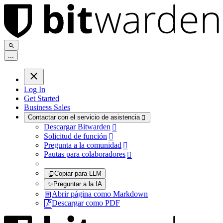
.
.
.
Log In
Get Started
Business Sales
Contactar con el servicio de asistencia

Descargar Bitwarden

Solicitud de función

Pregunta a la comunidad

Pautas para colaboradores

Copiar para LLM
✨
Preguntar a la IA
Abrir página como Markdown
Descargar como PDF