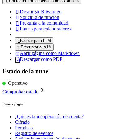
Contactar con el servicio de asistencia

Descargar Bitwarden

Solicitud de función

Pregunta a la comunidad

Pautas para colaboradores

Copiar para LLM
✨
Preguntar a la IA
Abrir página como Markdown
Descargar como PDF
Estado de la nube
Operativo
Comprobar estado
En esta página
¿Qué es la recuperación de cuenta?
Cifrado
Permisos
Registro de eventos
Activar la recuperación de cuenta