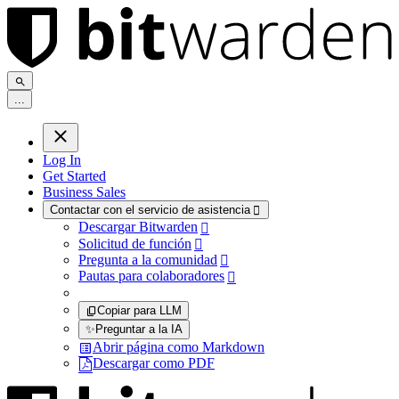
.
.
.
Log In
Get Started
Business Sales
Contactar con el servicio de asistencia

Descargar Bitwarden

Solicitud de función

Pregunta a la comunidad

Pautas para colaboradores

Copiar para LLM
✨
Preguntar a la IA
Abrir página como Markdown
Descargar como PDF