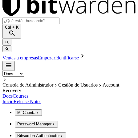
Ctrl
+ K
Ventas a empresas
Empezar
Identificarse
Consola de Administrador
Gestión de Usuarios
Account
Recovery
Docs
Courses
Inicio
Release Notes
Mi Cuenta
Password Manager
Bitwarden Authenticator