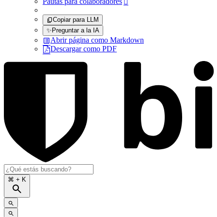
Pautas para colaboradores

Copiar para LLM
✨
Preguntar a la IA
Abrir página como Markdown
Descargar como PDF
⌘
+ K