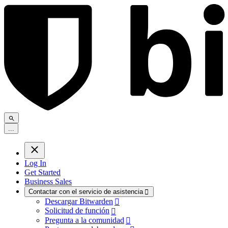
.
.
.
Log In
Get Started
Business Sales
Contactar con el servicio de asistencia

Descargar Bitwarden

Solicitud de función

Pregunta a la comunidad
