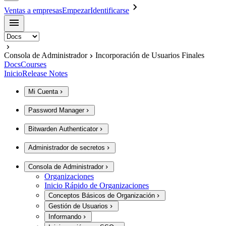
Ventas a empresas
Empezar
Identificarse
Consola de Administrador
Incorporación de Usuarios Finales
Docs
Courses
Inicio
Release Notes
Mi Cuenta
Password Manager
Bitwarden Authenticator
Administrador de secretos
Consola de Administrador
Organizaciones
Inicio Rápido de Organizaciones
Conceptos Básicos de Organización
Gestión de Usuarios
Informando