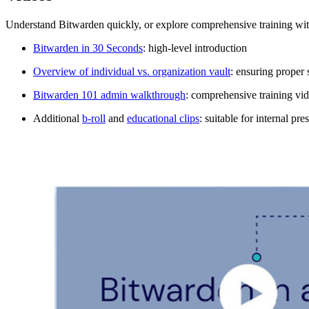
Understand Bitwarden quickly, or explore comprehensive training wit
Bitwarden in 30 Seconds
: high-level introduction
Overview of individual vs. organization vault
: ensuring proper 
Bitwarden 101 admin walkthrough
: comprehensive training vid
Additional
b-roll
and
educational clips
: suitable for internal pr