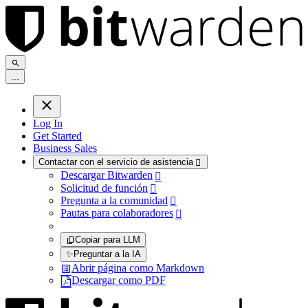
.
.
.
Log In
Get Started
Business Sales
Contactar con el servicio de asistencia

Descargar Bitwarden

Solicitud de función

Pregunta a la comunidad

Pautas para colaboradores

Copiar para LLM
✨
Preguntar a la IA
Abrir página como Markdown
Descargar como PDF