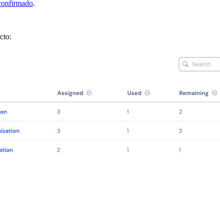
 confirmado
.
cto: