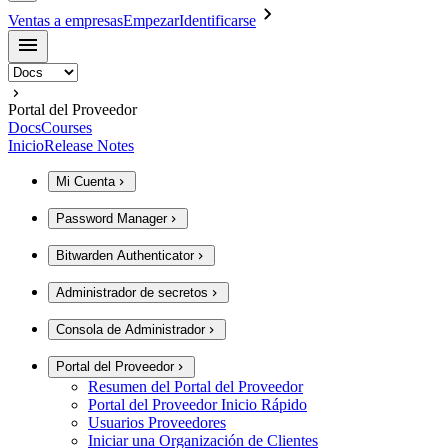
Ventas a empresas
Empezar
Identificarse
Portal del Proveedor
Docs
Courses
Inicio
Release Notes
Mi Cuenta
Password Manager
Bitwarden Authenticator
Administrador de secretos
Consola de Administrador
Portal del Proveedor
Resumen del Portal del Proveedor
Portal del Proveedor Inicio Rápido
Usuarios Proveedores
Iniciar una Organización de Clientes