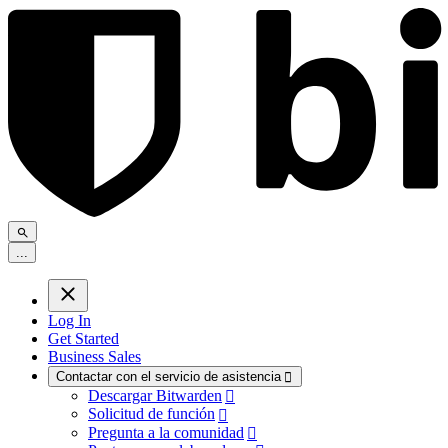
.
.
.
Log In
Get Started
Business Sales
Contactar con el servicio de asistencia

Descargar Bitwarden

Solicitud de función

Pregunta a la comunidad
