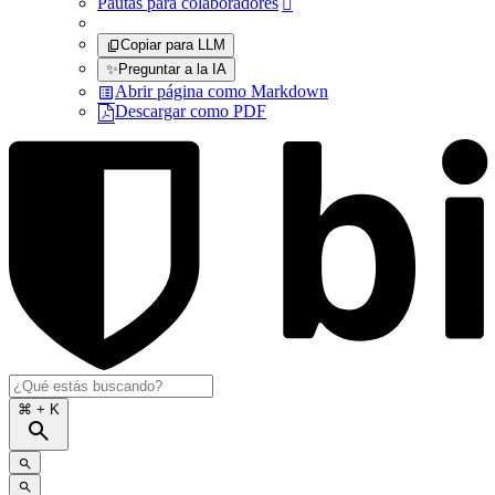
Pautas para colaboradores

Copiar para LLM
✨
Preguntar a la IA
Abrir página como Markdown
Descargar como PDF
⌘
+ K