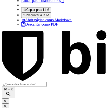
Pautas para colaboradores

Copiar para LLM
✨
Preguntar a la IA
Abrir página como Markdown
Descargar como PDF
⌘
+ K