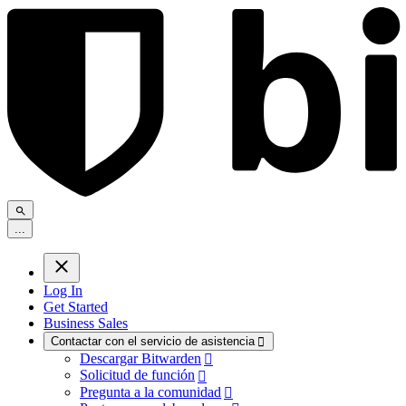
.
.
.
Log In
Get Started
Business Sales
Contactar con el servicio de asistencia

Descargar Bitwarden

Solicitud de función

Pregunta a la comunidad
