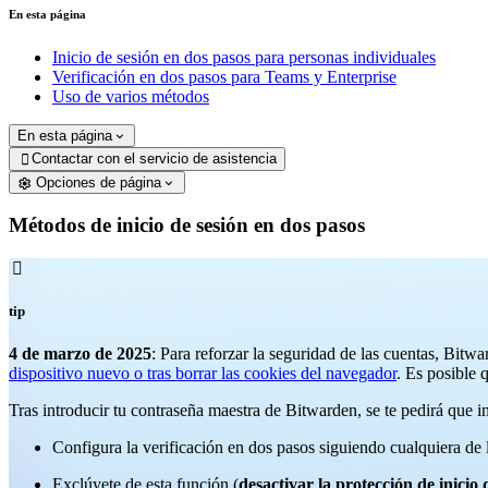
En esta página
Inicio de sesión en dos pasos para personas individuales
Verificación en dos pasos para Teams y Enterprise
Uso de varios métodos
En esta página
Contactar con el servicio de asistencia

Opciones de página
Métodos de inicio de sesión en dos pasos

tip
4 de marzo de 2025
: Para reforzar la seguridad de las cuentas, Bitw
dispositivo nuevo o tras borrar las cookies del navegador
. Es posible 
Tras introducir tu contraseña maestra de Bitwarden, se te pedirá que i
Configura la verificación en dos pasos siguiendo cualquiera de l
Exclúyete de esta función (
desactivar la protección de inicio 