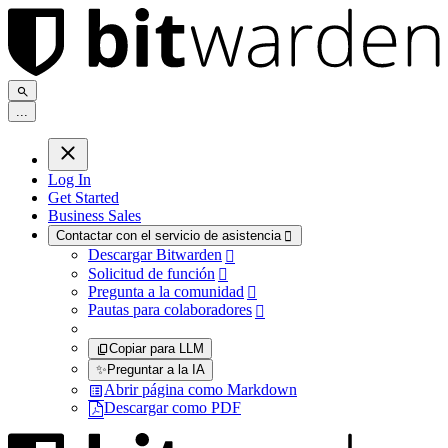
.
.
.
Log In
Get Started
Business Sales
Contactar con el servicio de asistencia

Descargar Bitwarden

Solicitud de función

Pregunta a la comunidad

Pautas para colaboradores

Copiar para LLM
✨
Preguntar a la IA
Abrir página como Markdown
Descargar como PDF