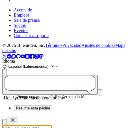
Acerca de
Empleos
Sala de prensa
Socios
Eventos
Contactar a soporte
©
2026
Bitwarden, Inc.
Términos
Privacidad
Ajustes de cookies
Mapa
del sitio
Idioma
¿Tienes una pregunta? ¡Pregúntale a la IA!
¡Hola! ¿Cómo puedo ayudarte hoy?
Resume esta página