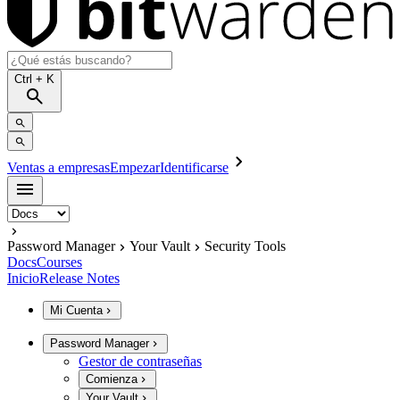
Ctrl
+ K
Ventas a empresas
Empezar
Identificarse
Password Manager
Your Vault
Security Tools
Docs
Courses
Inicio
Release Notes
Mi Cuenta
Password Manager
Gestor de contraseñas
Comienza
Your Vault