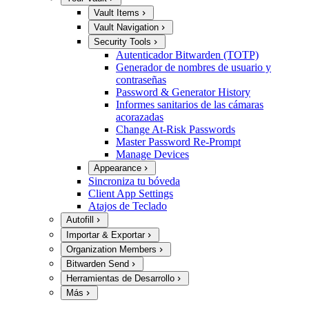
Vault Items
Vault Navigation
Security Tools
Autenticador Bitwarden (TOTP)
Generador de nombres de usuario y
contraseñas
Password & Generator History
Informes sanitarios de las cámaras
acorazadas
Change At-Risk Passwords
Master Password Re-Prompt
Manage Devices
Appearance
Sincroniza tu bóveda
Client App Settings
Atajos de Teclado
Autofill
Importar & Exportar
Organization Members
Bitwarden Send
Herramientas de Desarrollo
Más