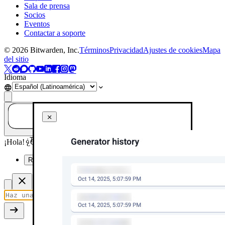
Sala de prensa
Socios
Eventos
Contactar a soporte
©
2026
Bitwarden, Inc.
Términos
Privacidad
Ajustes de cookies
Mapa
del sitio
Idioma
¿Tienes una pregunta? ¡Pregúntale a la IA!
¡Hola! ¿Cómo puedo ayudarte hoy?
Resume esta página