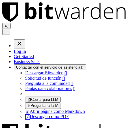
.
.
.
Log In
Get Started
Business Sales
Contactar con el servicio de asistencia

Descargar Bitwarden

Solicitud de función

Pregunta a la comunidad

Pautas para colaboradores

Copiar para LLM
✨
Preguntar a la IA
Abrir página como Markdown
Descargar como PDF