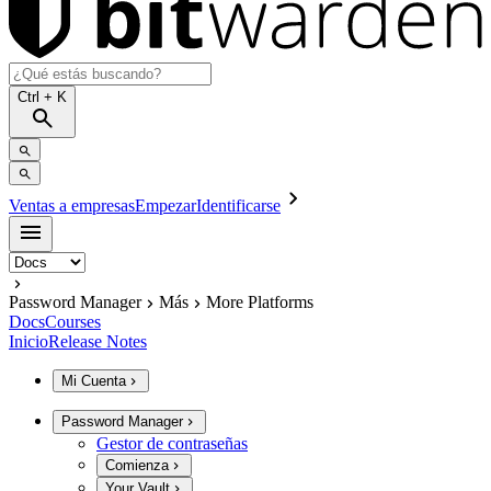
Ctrl
+ K
Ventas a empresas
Empezar
Identificarse
Password Manager
Más
More Platforms
Docs
Courses
Inicio
Release Notes
Mi Cuenta
Password Manager
Gestor de contraseñas
Comienza
Your Vault