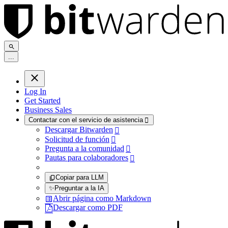
.
.
.
Log In
Get Started
Business Sales
Contactar con el servicio de asistencia

Descargar Bitwarden

Solicitud de función

Pregunta a la comunidad

Pautas para colaboradores

Copiar para LLM
✨
Preguntar a la IA
Abrir página como Markdown
Descargar como PDF