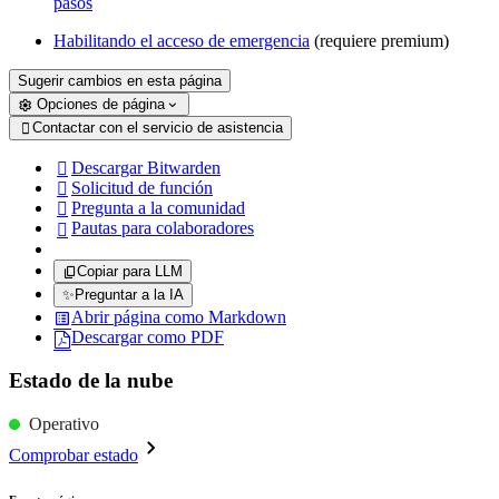
pasos
Habilitando el acceso de emergencia
(requiere premium)
Sugerir cambios en esta página
Opciones de página
Contactar con el servicio de asistencia

Descargar Bitwarden

Solicitud de función

Pregunta a la comunidad

Pautas para colaboradores

Copiar para LLM
✨
Preguntar a la IA
Abrir página como Markdown
Descargar como PDF
Estado de la nube
Operativo
Comprobar estado