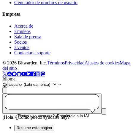
Generador de nombres de usuario
Empresa
Acerca de
Empleos
Sala de prensa
Socios
Eventos
Contactar a soporte
©
2026
Bitwarden, Inc.
Términos
Privacidad
Ajustes de cookies
Mapa
del sitio
Idioma
¿Tienes una pregunta? ¡Pregúntale a la IA!
¡Hola! ¿Cómo puedo ayudarte hoy?
Resume esta página