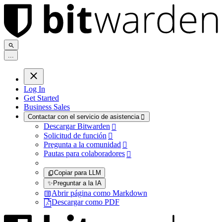
.
.
.
Log In
Get Started
Business Sales
Contactar con el servicio de asistencia

Descargar Bitwarden

Solicitud de función

Pregunta a la comunidad

Pautas para colaboradores

Copiar para LLM
✨
Preguntar a la IA
Abrir página como Markdown
Descargar como PDF