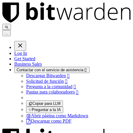
.
.
.
Log In
Get Started
Business Sales
Contactar con el servicio de asistencia

Descargar Bitwarden

Solicitud de función

Pregunta a la comunidad

Pautas para colaboradores

Copiar para LLM
✨
Preguntar a la IA
Abrir página como Markdown
Descargar como PDF