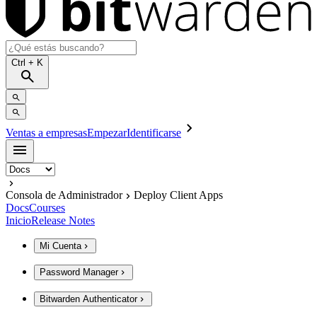
Ctrl
+ K
Ventas a empresas
Empezar
Identificarse
Consola de Administrador
Deploy Client Apps
Docs
Courses
Inicio
Release Notes
Mi Cuenta
Password Manager
Bitwarden Authenticator