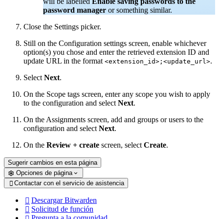
will be labelled
Enable saving passwords to the
password manager
or something similar.
Close the Settings picker.
Still on the Configuration settings screen, enable whichever
option(s) you chose and enter the retrieved extension ID and
update URL in the format
.
<extension_id>;<update_url>
Select
Next
.
On the Scope tags screen, enter any scope you wish to apply
to the configuration and select
Next
.
On the Assignments screen, add and groups or users to the
configuration and select
Next
.
On the
Review + create
screen, select
Create
.
Sugerir cambios en esta página
Opciones de página
Contactar con el servicio de asistencia

Descargar Bitwarden

Solicitud de función

Pregunta a la comunidad
