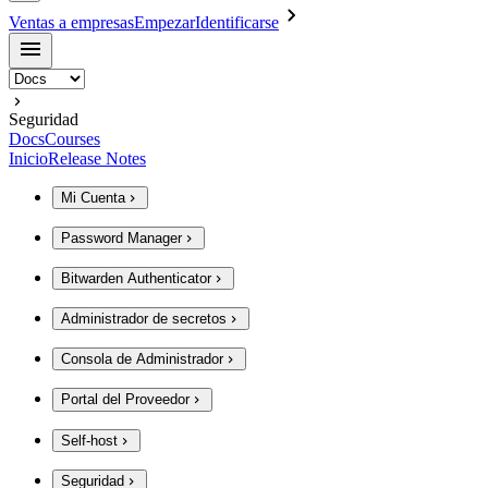
Ventas a empresas
Empezar
Identificarse
Seguridad
Docs
Courses
Inicio
Release Notes
Mi Cuenta
Password Manager
Bitwarden Authenticator
Administrador de secretos
Consola de Administrador
Portal del Proveedor
Self-host
Seguridad