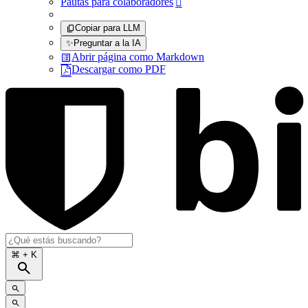
Pautas para colaboradores

Copiar para LLM
✨
Preguntar a la IA
Abrir página como Markdown
Descargar como PDF
⌘
+ K