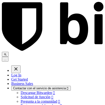
.
.
.
Log In
Get Started
Business Sales
Contactar con el servicio de asistencia

Descargar Bitwarden

Solicitud de función

Pregunta a la comunidad
