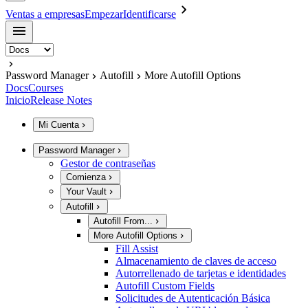
Ventas a empresas
Empezar
Identificarse
Password Manager
Autofill
More Autofill Options
Docs
Courses
Inicio
Release Notes
Mi Cuenta
Password Manager
Gestor de contraseñas
Comienza
Your Vault
Autofill
Autofill From...
More Autofill Options
Fill Assist
Almacenamiento de claves de acceso
Autorrellenado de tarjetas e identidades
Autofill Custom Fields
Solicitudes de Autenticación Básica