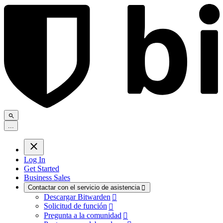
.
.
.
Log In
Get Started
Business Sales
Contactar con el servicio de asistencia

Descargar Bitwarden

Solicitud de función

Pregunta a la comunidad
