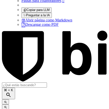
Pautas para colaboradores

Copiar para LLM
✨
Preguntar a la IA
Abrir página como Markdown
Descargar como PDF
⌘
+ K