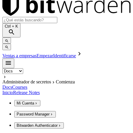
Ctrl
+ K
Ventas a empresas
Empezar
Identificarse
Administrador de secretos
Comienza
Docs
Courses
Inicio
Release Notes
Mi Cuenta
Password Manager
Bitwarden Authenticator