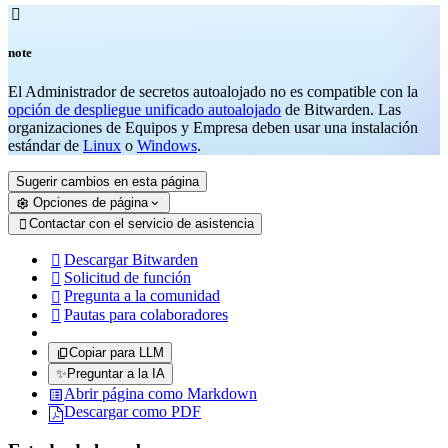

note
El Administrador de secretos autoalojado no es compatible con la
opción de despliegue unificado autoalojado
de Bitwarden. Las
organizaciones de Equipos y Empresa deben usar una instalación
estándar de
Linux
o
Windows
.
Sugerir cambios en esta página
Opciones de página
Contactar con el servicio de asistencia

Descargar Bitwarden

Solicitud de función

Pregunta a la comunidad

Pautas para colaboradores

Copiar para LLM
✨
Preguntar a la IA
Abrir página como Markdown
Descargar como PDF