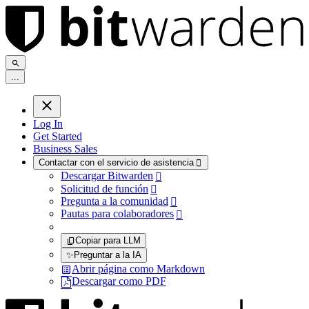
.
.
.
Log In
Get Started
Business Sales
Contactar con el servicio de asistencia

Descargar Bitwarden

Solicitud de función

Pregunta a la comunidad

Pautas para colaboradores

Copiar para LLM
✨
Preguntar a la IA
Abrir página como Markdown
Descargar como PDF