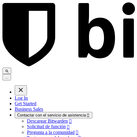
.
.
.
Log In
Get Started
Business Sales
Contactar con el servicio de asistencia

Descargar Bitwarden

Solicitud de función

Pregunta a la comunidad
