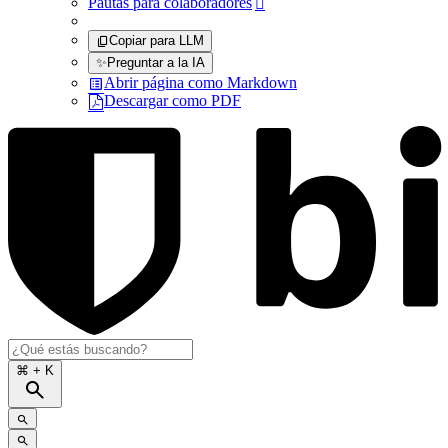
Pautas para colaboradores

Copiar para LLM
✨
Preguntar a la IA
Abrir página como Markdown
Descargar como PDF
⌘
+ K