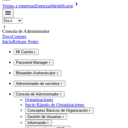
Ventas a empresas
Empezar
Identificarse
Consola de Administrador
Docs
Courses
Inicio
Release Notes
Mi Cuenta
Password Manager
Bitwarden Authenticator
Administrador de secretos
Consola de Administrador
Organizaciones
Inicio Rápido de Organizaciones
Conceptos Básicos de Organización
Gestión de Usuarios
Informando