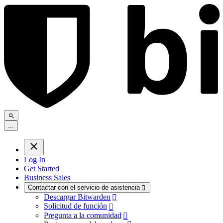
.
.
.
Log In
Get Started
Business Sales
Contactar con el servicio de asistencia

Descargar Bitwarden

Solicitud de función

Pregunta a la comunidad
