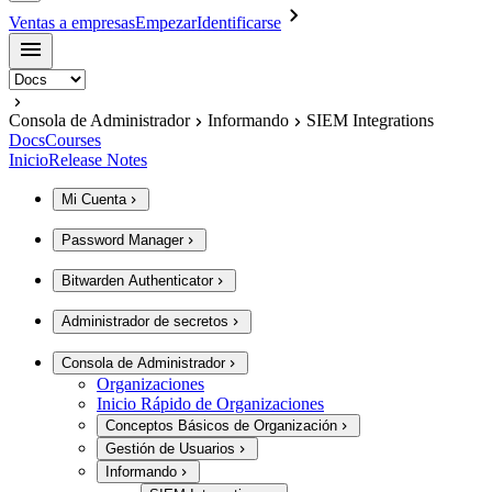
Ventas a empresas
Empezar
Identificarse
Consola de Administrador
Informando
SIEM Integrations
Docs
Courses
Inicio
Release Notes
Mi Cuenta
Password Manager
Bitwarden Authenticator
Administrador de secretos
Consola de Administrador
Organizaciones
Inicio Rápido de Organizaciones
Conceptos Básicos de Organización
Gestión de Usuarios
Informando