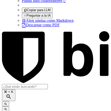
Pautas para colaboradores

Copiar para LLM
✨
Preguntar a la IA
Abrir página como Markdown
Descargar como PDF
⌘
+ K