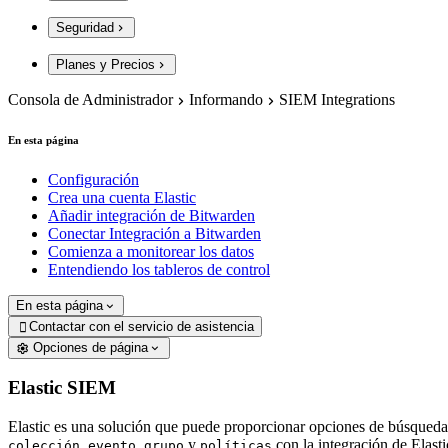
Seguridad
Planes y Precios
Consola de Administrador
Informando
SIEM Integrations
En esta página
Configuración
Crea una cuenta Elastic
Añadir integración de Bitwarden
Conectar Integración a Bitwarden
Comienza a monitorear los datos
Entendiendo los tableros de control
En esta página
Contactar con el servicio de asistencia

Opciones de página
Elastic SIEM
Elastic es una solución que puede proporcionar opciones de búsqueda
,
,
y
con la integración de Elast
colección
evento
grupo
políticas