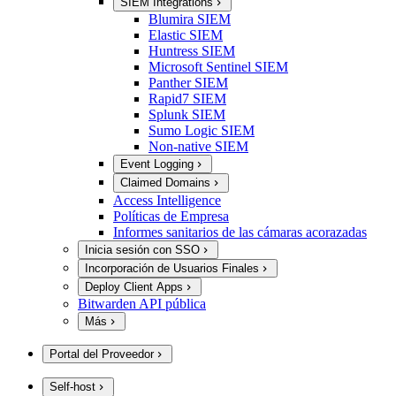
SIEM Integrations
Blumira SIEM
Elastic SIEM
Huntress SIEM
Microsoft Sentinel SIEM
Panther SIEM
Rapid7 SIEM
Splunk SIEM
Sumo Logic SIEM
Non-native SIEM
Event Logging
Claimed Domains
Access Intelligence
Políticas de Empresa
Informes sanitarios de las cámaras acorazadas
Inicia sesión con SSO
Incorporación de Usuarios Finales
Deploy Client Apps
Bitwarden API pública
Más
Portal del Proveedor
Self-host