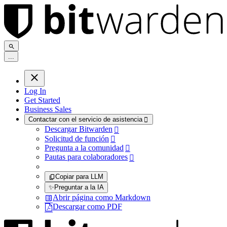
.
.
.
Log In
Get Started
Business Sales
Contactar con el servicio de asistencia

Descargar Bitwarden

Solicitud de función

Pregunta a la comunidad

Pautas para colaboradores

Copiar para LLM
✨
Preguntar a la IA
Abrir página como Markdown
Descargar como PDF