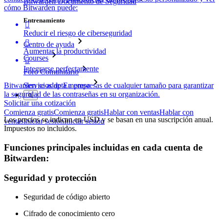
Bitwarden Documento de Seguridad
cómo Bitwarden puede:
Entrenamiento

Reducir el riesgo de ciberseguridad

Centro de ayuda
Aumentar la productividad
Courses

Integrarse perfectamente
Foro Comunitario
Bitwarden se adapta a empresas de cualquier tamaño para garantizar
Servicios de Empresa
la seguridad de las contraseñas en su organización.
Solicitar una cotización
Comienza gratis
Comienza gratis
Hablar con ventas
Hablar con
Los precios se indican en USD y se basan en una suscripción anual.
ventas
Iniciar sesión
Iniciar sesión
Impuestos no incluidos.
Funciones principales incluidas en cada cuenta de
Bitwarden:
Seguridad y protección
Seguridad de código abierto
Cifrado de conocimiento cero