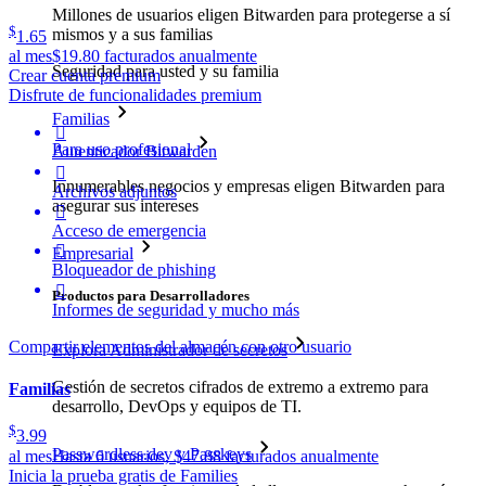
Millones de usuarios eligen Bitwarden para protegerse a sí
$
mismos y a sus familias
1.65
al mes
$19.80 facturados anualmente
Seguridad para usted y su familia
Crear cuenta premium
Disfrute de funcionalidades premium
Familias

Para uso profesional
Autenticador Bitwarden

Innumerables negocios y empresas eligen Bitwarden para
Archivos adjuntos
asegurar sus intereses

Acceso de emergencia

Empresarial
Bloqueador de phishing

Productos para Desarrolladores
Informes de seguridad y mucho más
Compartir elementos del almacén con otro usuario
Explora Administrador de secretos
Gestión de secretos cifrados de extremo a extremo para
Familias
desarrollo, DevOps y equipos de TI.
$
3.99
Passwordless.dev y Passkeys
al mes
Hasta 6 usuarios, $47.88 facturados anualmente
Inicia la prueba gratis de Families