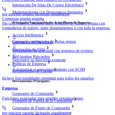
Integración De Alias De Correo Electrónico
$
4
Multiplataforma con Dispositivos Ilimitados
por mes/por usuario facturado anualmente
Comenzar prueba gratuita
Principales Funcionalidades de los Planes de Negocios
Sin concesiones
Comparta datos sensibles de manera segura con
compañeros de trabajo, entre departamentos o con toda la empresa.
Access Intelligence

Comparte credenciales de forma segura
Integración de Directorio

Integración-de-SSO
Seguimiento de actividad con registros de eventos

Self-hosting Bitwarden
Sincronice su directorio existente
Políticas de Empresa

Automatizar el aprovisionamiento con SCIM
Recuperación de Cuenta
Incluye funcionalidades premium para todos los usuarios
Herramientas Principales
Empresa
Generador de Contraseña
Funciones avanzadas para grandes organizaciones
Probador de Fuerza de la Contraseña
$
Generador de Frases de Contraseña
6
por mes/por usuario facturado anualmente