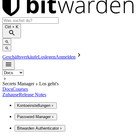
Ctrl
+ K
Geschäftsverkäufe
Loslegen
Anmelden
Secrets Manager
Los geht's
Docs
Courses
Zuhause
Release Notes
Kontoeinstellungen
Password Manager
Bitwarden Authenticator