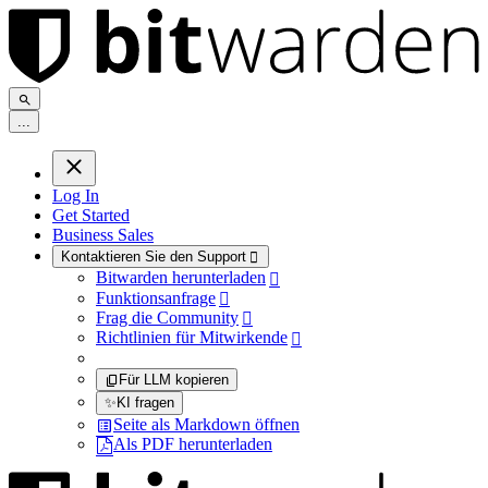
.
.
.
Log In
Get Started
Business Sales
Kontaktieren Sie den Support

Bitwarden herunterladen

Funktionsanfrage

Frag die Community

Richtlinien für Mitwirkende

Für LLM kopieren
✨
KI fragen
Seite als Markdown öffnen
Als PDF herunterladen