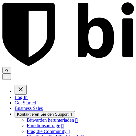
.
.
.
Log In
Get Started
Business Sales
Kontaktieren Sie den Support

Bitwarden herunterladen

Funktionsanfrage

Frag die Community
