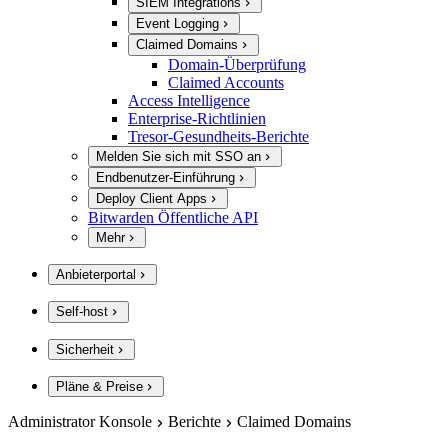
SIEM Integrations
Event Logging
Claimed Domains
Domain-Überprüfung
Claimed Accounts
Access Intelligence
Enterprise-Richtlinien
Tresor-Gesundheits-Berichte
Melden Sie sich mit SSO an
Endbenutzer-Einführung
Deploy Client Apps
Bitwarden Öffentliche API
Mehr
Anbieterportal
Self-host
Sicherheit
Pläne & Preise
Administrator Konsole
Berichte
Claimed Domains