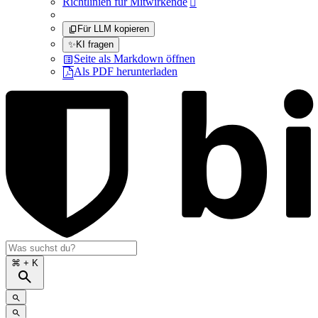
Richtlinien für Mitwirkende

Für LLM kopieren
✨
KI fragen
Seite als Markdown öffnen
Als PDF herunterladen
⌘
+ K