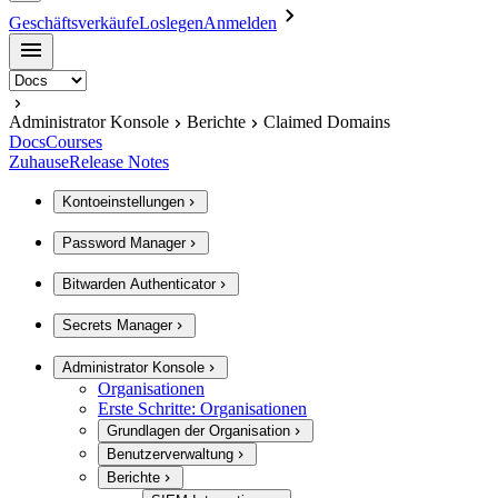
Geschäftsverkäufe
Loslegen
Anmelden
Administrator Konsole
Berichte
Claimed Domains
Docs
Courses
Zuhause
Release Notes
Kontoeinstellungen
Password Manager
Bitwarden Authenticator
Secrets Manager
Administrator Konsole
Organisationen
Erste Schritte: Organisationen
Grundlagen der Organisation
Benutzerverwaltung
Berichte