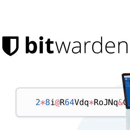
Produkte
Passwort-Manager
Privatpersonen
Millionen Nutzer entscheiden sich für Bitwarden, um sich und
ihre Familien zu schützen
Familien
Business