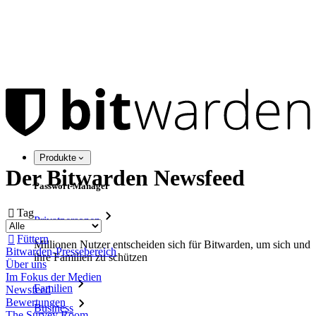
Produkte
Der Bitwarden Newsfeed
Passwort-Manager
Tag

Privatpersonen
Füttern

Millionen Nutzer entscheiden sich für Bitwarden, um sich und
Bitwarden-Pressebereich
ihre Familien zu schützen
Über uns
Im Fokus der Medien
Familien
Newsfeed
Bewertungen
Business
The Survey Room