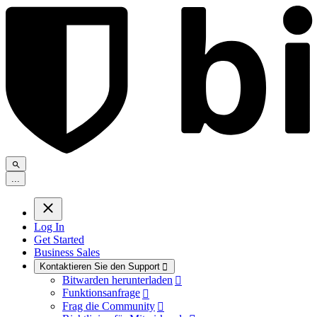
.
.
.
Log In
Get Started
Business Sales
Kontaktieren Sie den Support

Bitwarden herunterladen

Funktionsanfrage

Frag die Community
