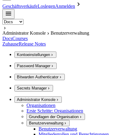
Geschäftsverkäufe
Loslegen
Anmelden
Administrator Konsole
Benutzerverwaltung
Docs
Courses
Zuhause
Release Notes
Kontoeinstellungen
Password Manager
Bitwarden Authenticator
Secrets Manager
Administrator Konsole
Organisationen
Erste Schritte: Organisationen
Grundlagen der Organisation
Benutzerverwaltung
Benutzerverwaltung
Mitgliederrollen und Berechtigungen