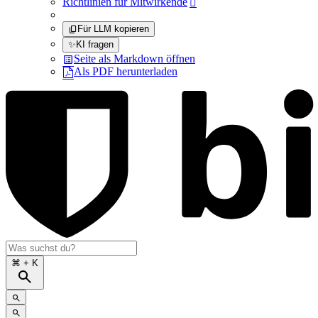
Richtlinien für Mitwirkende

Für LLM kopieren
✨
KI fragen
Seite als Markdown öffnen
Als PDF herunterladen
⌘
+ K