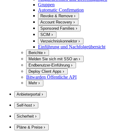
Gruppen
Automatic Confirmation
Revoke & Remove
Account Recovery
Sponsored Families
SCIM
Verzeichniskonnektor
Einführung und Nachfolgeübersicht
Berichte
Melden Sie sich mit SSO an
Endbenutzer-Einführung
Deploy Client Apps
Bitwarden Öffentliche API
Mehr
Anbieterportal
Self-host
Sicherheit
Pläne & Preise