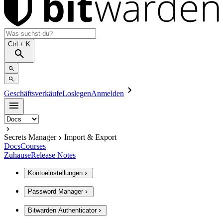
Ctrl
+ K
Geschäftsverkäufe
Loslegen
Anmelden
Secrets Manager
Import & Export
Docs
Courses
Zuhause
Release Notes
Kontoeinstellungen
Password Manager
Bitwarden Authenticator