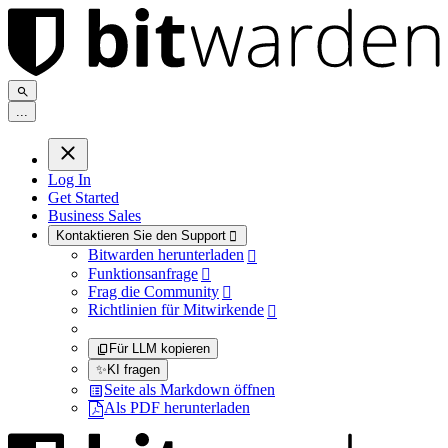
.
.
.
Log In
Get Started
Business Sales
Kontaktieren Sie den Support

Bitwarden herunterladen

Funktionsanfrage

Frag die Community

Richtlinien für Mitwirkende

Für LLM kopieren
✨
KI fragen
Seite als Markdown öffnen
Als PDF herunterladen