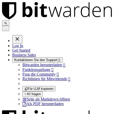
.
.
.
Log In
Get Started
Business Sales
Kontaktieren Sie den Support

Bitwarden herunterladen

Funktionsanfrage

Frag die Community

Richtlinien für Mitwirkende

Für LLM kopieren
✨
KI fragen
Seite als Markdown öffnen
Als PDF herunterladen