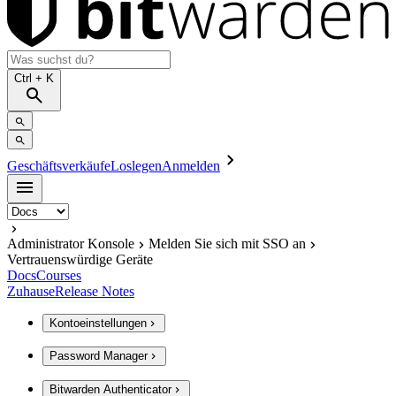
Ctrl
+ K
Geschäftsverkäufe
Loslegen
Anmelden
Administrator Konsole
Melden Sie sich mit SSO an
Vertrauenswürdige Geräte
Docs
Courses
Zuhause
Release Notes
Kontoeinstellungen
Password Manager
Bitwarden Authenticator