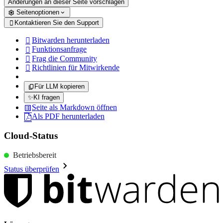
Änderungen an dieser Seite vorschlagen
Seitenoptionen
Kontaktieren Sie den Support

Bitwarden herunterladen

Funktionsanfrage

Frag die Community

Richtlinien für Mitwirkende

Für LLM kopieren
✨
KI fragen
Seite als Markdown öffnen
Als PDF herunterladen
Cloud-Status
Betriebsbereit
Status überprüfen