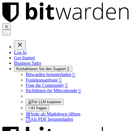
.
.
.
Log In
Get Started
Business Sales
Kontaktieren Sie den Support

Bitwarden herunterladen

Funktionsanfrage

Frag die Community

Richtlinien für Mitwirkende

Für LLM kopieren
✨
KI fragen
Seite als Markdown öffnen
Als PDF herunterladen