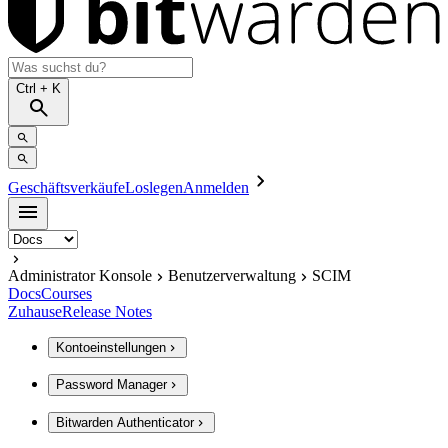
Ctrl
+ K
Geschäftsverkäufe
Loslegen
Anmelden
Administrator Konsole
Benutzerverwaltung
SCIM
Docs
Courses
Zuhause
Release Notes
Kontoeinstellungen
Password Manager
Bitwarden Authenticator