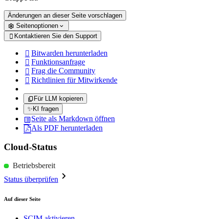
Änderungen an dieser Seite vorschlagen
Seitenoptionen
Kontaktieren Sie den Support

Bitwarden herunterladen

Funktionsanfrage

Frag die Community

Richtlinien für Mitwirkende

Für LLM kopieren
✨
KI fragen
Seite als Markdown öffnen
Als PDF herunterladen
Cloud-Status
Betriebsbereit
Status überprüfen
Auf dieser Seite
SCIM aktivieren