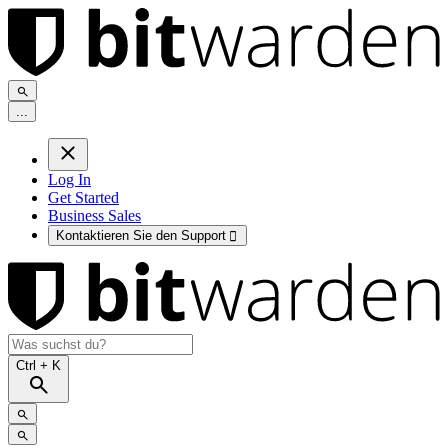
.
.
.
Log In
Get Started
Business Sales
Kontaktieren Sie den Support

Ctrl
+ K