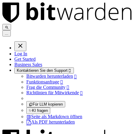
.
.
.
Log In
Get Started
Business Sales
Kontaktieren Sie den Support

Bitwarden herunterladen

Funktionsanfrage

Frag die Community

Richtlinien für Mitwirkende

Für LLM kopieren
✨
KI fragen
Seite als Markdown öffnen
Als PDF herunterladen