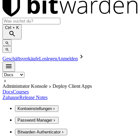
Ctrl
+ K
Geschäftsverkäufe
Loslegen
Anmelden
Administrator Konsole
Deploy Client Apps
Docs
Courses
Zuhause
Release Notes
Kontoeinstellungen
Password Manager
Bitwarden Authenticator