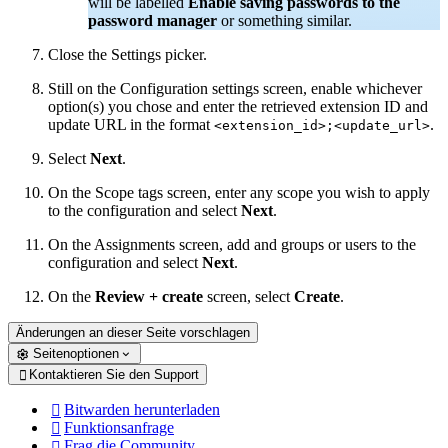
will be labelled
Enable saving passwords to the
password manager
or something similar.
Close the Settings picker.
Still on the Configuration settings screen, enable whichever
option(s) you chose and enter the retrieved extension ID and
update URL in the format
.
<extension_id>;<update_url>
Select
Next
.
On the Scope tags screen, enter any scope you wish to apply
to the configuration and select
Next
.
On the Assignments screen, add and groups or users to the
configuration and select
Next
.
On the
Review + create
screen, select
Create
.
Änderungen an dieser Seite vorschlagen
Seitenoptionen
Kontaktieren Sie den Support

Bitwarden herunterladen

Funktionsanfrage

Frag die Community
