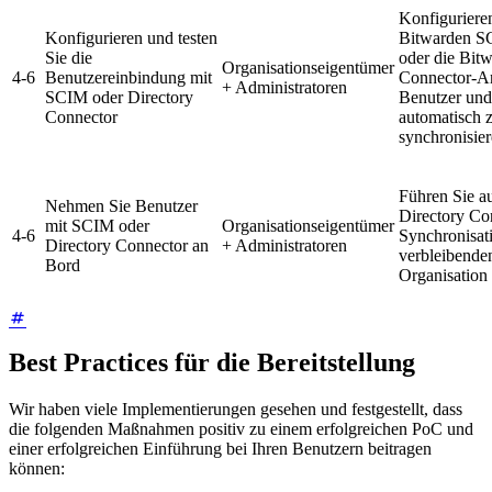
Konfigurieren
Konfigurieren und testen
Bitwarden SC
Sie die
oder die Bit
Organisationseigentümer
4-6
Benutzereinbindung mit
Connector-
+ Administratoren
SCIM oder Directory
Benutzer un
Connector
automatisch 
synchronisier
Führen Sie a
Nehmen Sie Benutzer
Directory Co
mit SCIM oder
Organisationseigentümer
4-6
Synchronisat
Directory Connector an
+ Administratoren
verbleibende
Bord
Organisation
Best Practices für die Bereitstellung
Wir haben viele Implementierungen gesehen und festgestellt, dass
die folgenden Maßnahmen positiv zu einem erfolgreichen PoC und
einer erfolgreichen Einführung bei Ihren Benutzern beitragen
können: