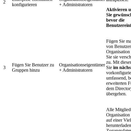
2
konfigurieren
+ Administratoren
Aktivieren 
Sie gewünsch
bevor die
Benutzerein
Fügen Sie ma
von Benutzer
Organisation
Sie sie vers
zu. Mit diese
Fügen Sie Benutzer zu
Organisationseigentümer
3
Sie
im nächs
Gruppen hinzu
+ Administratoren
vorkonfiguri
umfassend, b
erweiterten 
dem Director
übergehen.
Alle Mitglied
Organisation 
auf einer Vie
herunterladen
Zugangsdate