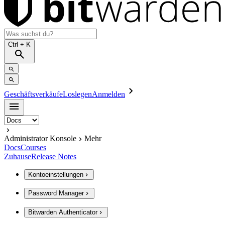
Ctrl
+ K
Geschäftsverkäufe
Loslegen
Anmelden
Administrator Konsole
Mehr
Docs
Courses
Zuhause
Release Notes
Kontoeinstellungen
Password Manager
Bitwarden Authenticator