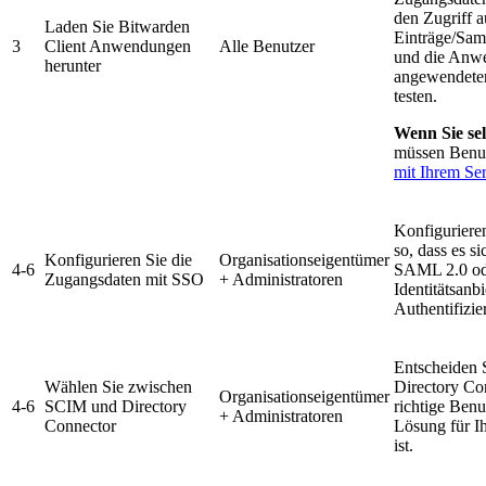
den Zugriff au
Laden Sie Bitwarden
Einträge/Sa
3
Client Anwendungen
Alle Benutzer
und die Anw
herunter
angewendeter
testen.
Wenn Sie sel
müssen Benu
mit Ihrem Se
Konfiguriere
so, dass es s
Konfigurieren Sie die
Organisationseigentümer
4-6
SAML 2.0 o
Zugangsdaten mit SSO
+ Administratoren
Identitätsanbi
Authentifizie
Entscheiden 
Wählen Sie zwischen
Directory Co
Organisationseigentümer
4-6
SCIM und Directory
richtige Ben
+ Administratoren
Connector
Lösung für I
ist.