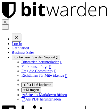
.
.
.
Log In
Get Started
Business Sales
Kontaktieren Sie den Support

Bitwarden herunterladen

Funktionsanfrage

Frag die Community

Richtlinien für Mitwirkende

Für LLM kopieren
✨
KI fragen
Seite als Markdown öffnen
Als PDF herunterladen