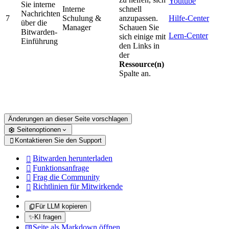
Youtube
Sie interne
Interne
schnell
Nachrichten
7
Schulung &
anzupassen.
Hilfe-Center
über die
Manager
Schauen Sie
Bitwarden-
Lern-Center
sich einige mit
Einführung
den Links in
der
Ressource(n)
Spalte an.
Änderungen an dieser Seite vorschlagen
Seitenoptionen
Kontaktieren Sie den Support

Bitwarden herunterladen

Funktionsanfrage

Frag die Community

Richtlinien für Mitwirkende

Für LLM kopieren
✨
KI fragen
Seite als Markdown öffnen