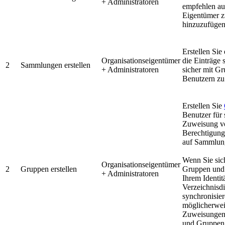
+ Administratoren
empfehlen au
Eigentümer 
hinzuzufügen
Erstellen Sie
Organisationseigentümer
die Einträge 
2
Sammlungen erstellen
+ Administratoren
sicher mit G
Benutzern zu 
Erstellen Sie
Benutzer für 
Zuweisung v
Berechtigung
auf Sammlun
Wenn Sie sic
Organisationseigentümer
2
Gruppen erstellen
Gruppen und
+ Administratoren
Ihrem Identit
Verzeichnisdi
synchronisie
möglicherweis
Zuweisungen
und Gruppen