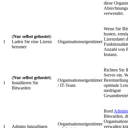
diese Organis
Abrechnung
verwendet.
Wenn Sie Bit
hosten, ermög
(
Nur selbst gehostet
)
Lizenzdatei d
1
Laden Sie eine Lizenz
Organisationseigentümer
Funktionalitä
herunter
Anzahl von Pl
Instanz.
Richten Sie 
Server ein. W
(
Nur selbst gehostet
)
Organisationseigentümer
Bereitstellun
1
Installieren Sie
/ IT-Team
optimale Lei
Bitwarden
niedrigste
Gesamtbetrie
Bord
Adminis
Bitwarden, d
Organisations
Organisationseigentümer
1
Admins hinzufügen
verwalten kö