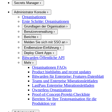
Secrets Manager
Administrator Konsole
Organisationen
Erste Schritte: Organisationen
Grundlagen der Organisation
Benutzerverwaltung
Berichte
Melden Sie sich mit SSO an
Endbenutzer-Einführung
Deploy Client Apps
Bitwarden Öffentliche API
Mehr
Organisationen FAQs
Product highlights and recent updates
Bitwarden für Enterprise: Features-Datenblatt
Teams und Enterprise Migrationsleitfaden
LastPass Enterprise Migrationsleitfaden
Ownerless Organizations
Proof-of-Concept-Projekt-Checkliste
Bereiten Sie Ihre Testorganisation für die
Produktion vor