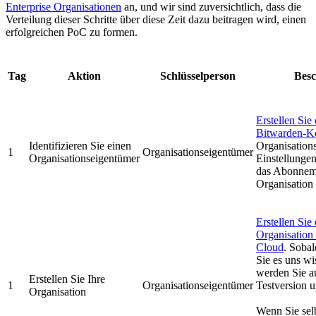
Enterprise Organisationen
an, und wir sind zuversichtlich, dass die
Verteilung dieser Schritte über diese Zeit dazu beitragen wird, einen
erfolgreichen PoC zu formen.
Tag
Aktion
Schlüsselperson
Besc
Erstellen Sie
Bitwarden-K
Identifizieren Sie einen
Organisations
1
Organisationseigentümer
Organisationseigentümer
Einstellungen
das Abonneme
Organisation 
Erstellen Sie
Organisation
Cloud
. Sobald
Sie es uns wi
werden Sie au
Erstellen Sie Ihre
1
Organisationseigentümer
Testversion 
Organisation
Wenn Sie selb