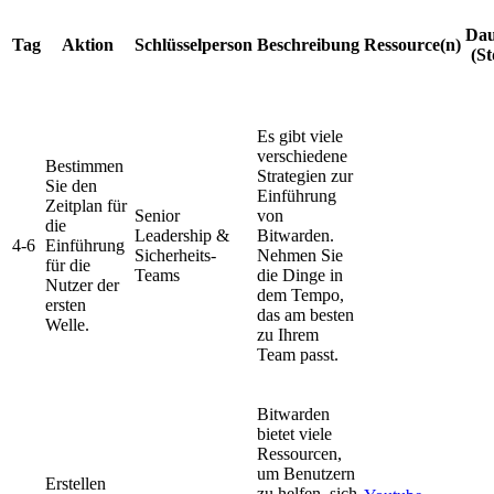
Dau
Tag
Aktion
Schlüsselperson
Beschreibung
Ressource(n)
(St
Es gibt viele
verschiedene
Bestimmen
Strategien zur
Sie den
Einführung
Zeitplan für
Senior
von
die
Leadership &
Bitwarden.
4-6
Einführung
Sicherheits-
Nehmen Sie
für die
Teams
die Dinge in
Nutzer der
dem Tempo,
ersten
das am besten
Welle.
zu Ihrem
Team passt.
Bitwarden
bietet viele
Ressourcen,
um Benutzern
Erstellen
zu helfen, sich