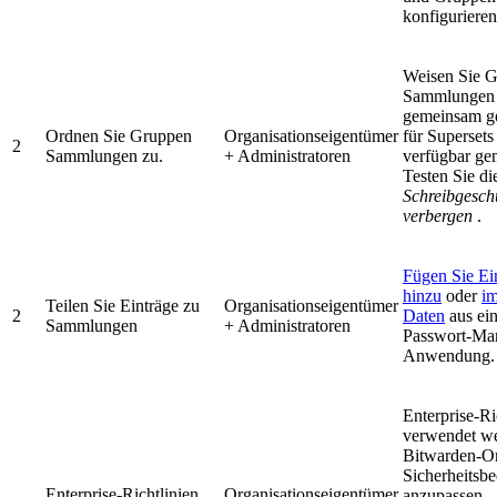
konfigurieren
Weisen Sie 
Sammlungen 
gemeinsam ge
Ordnen Sie Gruppen
Organisationseigentümer
für Superset
2
Sammlungen zu.
+ Administratoren
verfügbar ge
Testen Sie d
Schreibgesch
verbergen
.
Fügen Sie Ei
hinzu
oder
im
Teilen Sie Einträge zu
Organisationseigentümer
2
Daten
aus ein
Sammlungen
+ Administratoren
Passwort-Ma
Anwendung.
Enterprise-Ri
verwendet we
Bitwarden-Or
Sicherheitsbe
Enterprise-Richtlinien
Organisationseigentümer
anzupassen.