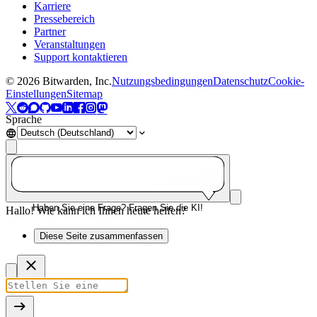
Karriere
Pressebereich
Partner
Veranstaltungen
Support kontaktieren
©
2026
Bitwarden, Inc.
Nutzungsbedingungen
Datenschutz
Cookie-
Einstellungen
Sitemap
Sprache
Haben Sie eine Frage? Fragen Sie die KI!
Hallo! Wie kann ich Ihnen heute helfen?
Diese Seite zusammenfassen