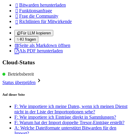
Bitwarden herunterladen

Funktionsanfrage

Frag die Community

Richtlinien für Mitwirkende

Für LLM kopieren
✨
KI fragen
Seite als Markdown öffnen
Als PDF herunterladen
Cloud-Status
Betriebsbereit
Status überprüfen
Auf dieser Seite
F: Wie importiere ich meine Daten, wenn ich meinen Dienst
nicht in der Liste der Importoptionen sehe?
F: Wie importiere ich Einträge direkt in Sammlungen?
F: Warum hat der Import doppelte Tresor-Einträge erstellt?
A: Welche Dateiformate unterstützt Bitwarden für den
Import?