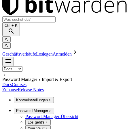
Ctrl
+ K
Geschäftsverkäufe
Loslegen
Anmelden
Password Manager
Import & Export
Docs
Courses
Zuhause
Release Notes
Kontoeinstellungen
Password Manager
Passwort-Manager-Übersicht
Los geht's
Your Vault