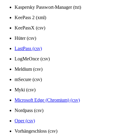
Kaspersky Passwort-Manager (txt)
KeePass 2 (xml)
KeePassX (csv)
Hüter (csv)
LastPass (csv)
LogMeOnce (csv)
Meldium (csv)
mSecure (csv)
Myki (csv)
Microsoft Edge (Chromium) (csv)
Nordpass (csv)
Oper (csv)
Vorhängeschloss (csv)