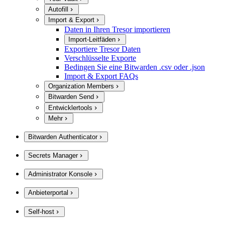
Autofill
Import & Export
Daten in Ihren Tresor importieren
Import-Leitfäden
Exportiere Tresor Daten
Verschlüsselte Exporte
Bedingen Sie eine Bitwarden .csv oder .json
Import & Export FAQs
Organization Members
Bitwarden Send
Entwicklertools
Mehr
Bitwarden Authenticator
Secrets Manager
Administrator Konsole
Anbieterportal
Self-host