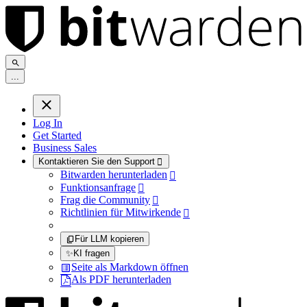
.
.
.
Log In
Get Started
Business Sales
Kontaktieren Sie den Support

Bitwarden herunterladen

Funktionsanfrage

Frag die Community

Richtlinien für Mitwirkende

Für LLM kopieren
✨
KI fragen
Seite als Markdown öffnen
Als PDF herunterladen