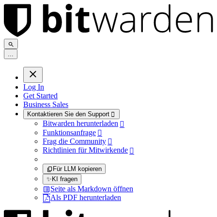
.
.
.
Log In
Get Started
Business Sales
Kontaktieren Sie den Support

Bitwarden herunterladen

Funktionsanfrage

Frag die Community

Richtlinien für Mitwirkende

Für LLM kopieren
✨
KI fragen
Seite als Markdown öffnen
Als PDF herunterladen