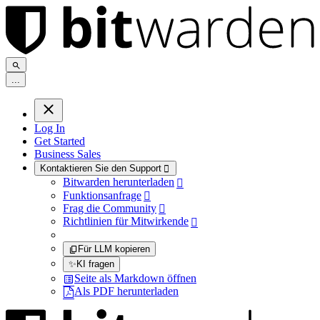
.
.
.
Log In
Get Started
Business Sales
Kontaktieren Sie den Support

Bitwarden herunterladen

Funktionsanfrage

Frag die Community

Richtlinien für Mitwirkende

Für LLM kopieren
✨
KI fragen
Seite als Markdown öffnen
Als PDF herunterladen