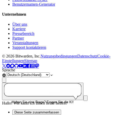
Benutzernamen-Generator
Unternehmen
Über uns
Karriere
Pressebereich
Partner
Veranstaltungen
Support kontaktieren
©
2026
Bitwarden, Inc.
Nutzungsbedingungen
Datenschutz
Cookie-
Einstellungen
Sitemap
Sprache
Haben Sie eine Frage? Fragen Sie die KI!
Hallo! Wie kann ich Ihnen heute helfen?
Diese Seite zusammenfassen