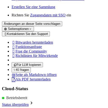
Erstellen Sie eine Sammlung
Richten Sie
Zugangsdaten mit SSO
ein
Änderungen an dieser Seite vorschlagen
Seitenoptionen
Kontaktieren Sie den Support

Bitwarden herunterladen

Funktionsanfrage

Frag die Community

Richtlinien für Mitwirkende

Für LLM kopieren
✨
KI fragen
Seite als Markdown öffnen
Als PDF herunterladen
Cloud-Status
Betriebsbereit
Status überprüfen