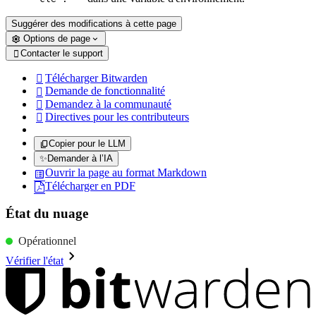
Suggérer des modifications à cette page
Options de page
Contacter le support

Télécharger Bitwarden

Demande de fonctionnalité

Demandez à la communauté

Directives pour les contributeurs

Copier pour le LLM
✨
Demander à l’IA
Ouvrir la page au format Markdown
Télécharger en PDF
État du nuage
Opérationnel
Vérifier l'état