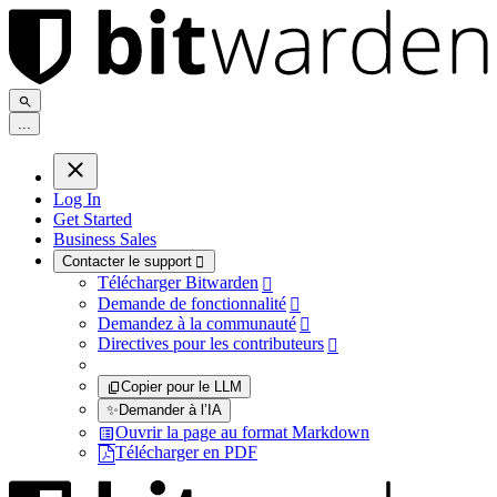
.
.
.
Log In
Get Started
Business Sales
Contacter le support

Télécharger Bitwarden

Demande de fonctionnalité

Demandez à la communauté

Directives pour les contributeurs

Copier pour le LLM
✨
Demander à l’IA
Ouvrir la page au format Markdown
Télécharger en PDF