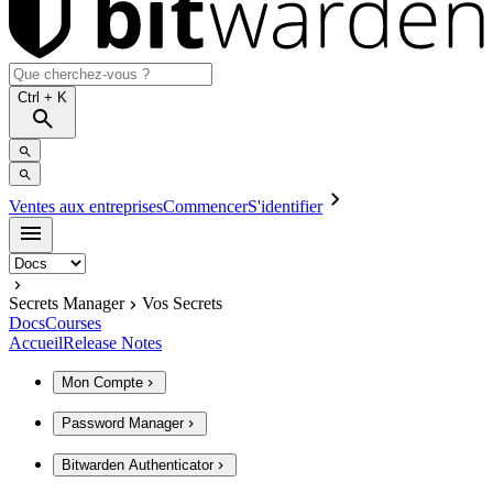
Ctrl
+ K
Ventes aux entreprises
Commencer
S'identifier
Secrets Manager
Vos Secrets
Docs
Courses
Accueil
Release Notes
Mon Compte
Password Manager
Bitwarden Authenticator