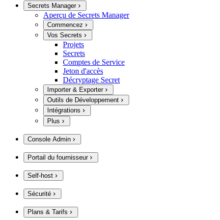
Secrets Manager
Aperçu de Secrets Manager
Commencez
Vos Secrets
Projets
Secrets
Comptes de Service
Jeton d'accès
Décryptage Secret
Importer & Exporter
Outils de Développement
Intégrations
Plus
Console Admin
Portail du fournisseur
Self-host
Sécurité
Plans & Tarifs