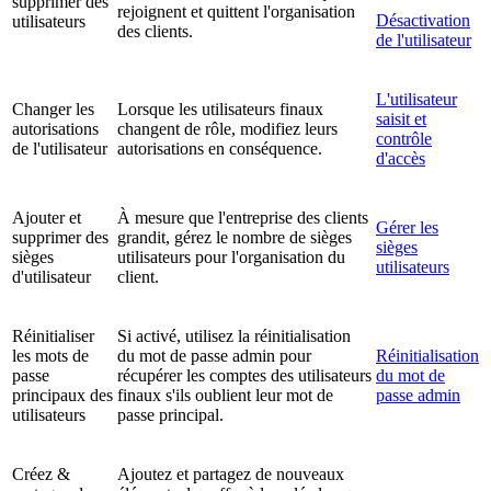
supprimer des
rejoignent et quittent l'organisation
Désactivation
utilisateurs
des clients.
de l'utilisateur
L'utilisateur
Changer les
Lorsque les utilisateurs finaux
saisit et
autorisations
changent de rôle, modifiez leurs
contrôle
de l'utilisateur
autorisations en conséquence.
d'accès
Ajouter et
À mesure que l'entreprise des clients
Gérer les
supprimer des
grandit, gérez le nombre de sièges
sièges
sièges
utilisateurs pour l'organisation du
utilisateurs
d'utilisateur
client.
Réinitialiser
Si activé, utilisez la réinitialisation
les mots de
du mot de passe admin pour
Réinitialisation
passe
récupérer les comptes des utilisateurs
du mot de
principaux des
finaux s'ils oublient leur mot de
passe admin
utilisateurs
passe principal.
Créez &
Ajoutez et partagez de nouveaux