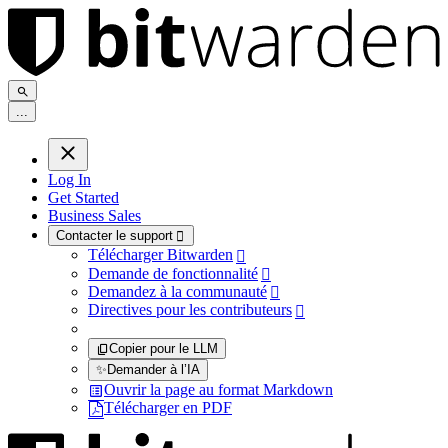
.
.
.
Log In
Get Started
Business Sales
Contacter le support

Télécharger Bitwarden

Demande de fonctionnalité

Demandez à la communauté

Directives pour les contributeurs

Copier pour le LLM
✨
Demander à l’IA
Ouvrir la page au format Markdown
Télécharger en PDF