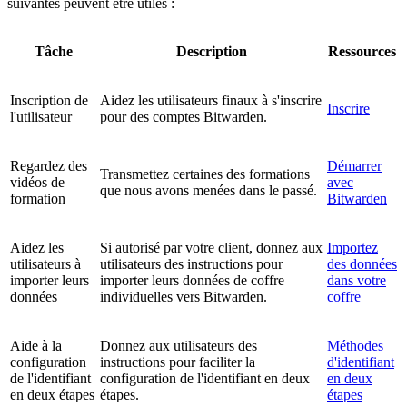
suivantes peuvent être utiles :
Tâche
Description
Ressources
Inscription de
Aidez les utilisateurs finaux à s'inscrire
Inscrire
l'utilisateur
pour des comptes Bitwarden.
Regardez des
Démarrer
Transmettez certaines des formations
vidéos de
avec
que nous avons menées dans le passé.
formation
Bitwarden
Aidez les
Si autorisé par votre client, donnez aux
Importez
utilisateurs à
utilisateurs des instructions pour
des données
importer leurs
importer leurs données de coffre
dans votre
données
individuelles vers Bitwarden.
coffre
Aide à la
Donnez aux utilisateurs des
Méthodes
configuration
instructions pour faciliter la
d'identifiant
de l'identifiant
configuration de l'identifiant en deux
en deux
en deux étapes
étapes.
étapes