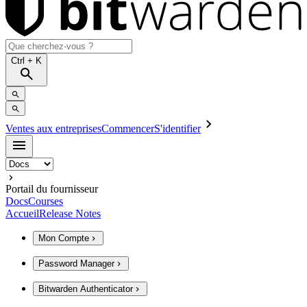
Ctrl
+ K
Ventes aux entreprises
Commencer
S'identifier
Portail du fournisseur
Docs
Courses
Accueil
Release Notes
Mon Compte
Password Manager
Bitwarden Authenticator