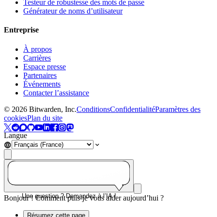
Testeur de robustesse des mots de passe
Générateur de noms d’utilisateur
Entreprise
À propos
Carrières
Espace presse
Partenaires
Événements
Contacter l’assistance
©
2026
Bitwarden, Inc.
Conditions
Confidentialité
Paramètres des
cookies
Plan du site
Langue
Une question ? Demandez à l’IA !
Bonjour ! Comment puis-je vous aider aujourd’hui ?
Résumez cette page