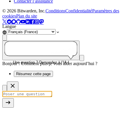
Contacter l’assistance
©
2026
Bitwarden, Inc.
Conditions
Confidentialité
Paramètres des
cookies
Plan du site
Langue
Une question ? Demandez à l’IA !
Bonjour ! Comment puis-je vous aider aujourd’hui ?
Résumez cette page