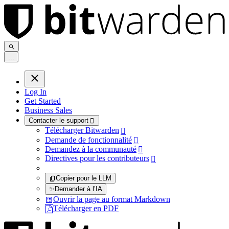
.
.
.
Log In
Get Started
Business Sales
Contacter le support

Télécharger Bitwarden

Demande de fonctionnalité

Demandez à la communauté

Directives pour les contributeurs

Copier pour le LLM
✨
Demander à l’IA
Ouvrir la page au format Markdown
Télécharger en PDF