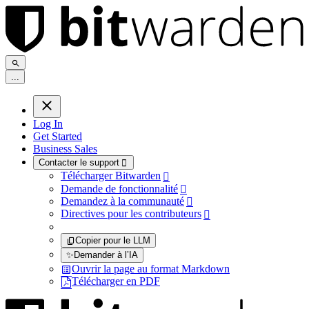
.
.
.
Log In
Get Started
Business Sales
Contacter le support

Télécharger Bitwarden

Demande de fonctionnalité

Demandez à la communauté

Directives pour les contributeurs

Copier pour le LLM
✨
Demander à l’IA
Ouvrir la page au format Markdown
Télécharger en PDF