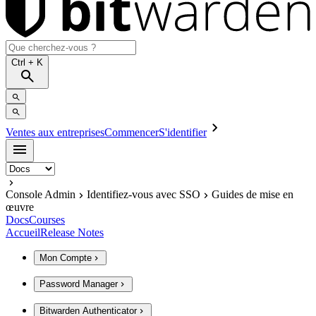
Ctrl
+ K
Ventes aux entreprises
Commencer
S'identifier
Console Admin
Identifiez-vous avec SSO
Guides de mise en
œuvre
Docs
Courses
Accueil
Release Notes
Mon Compte
Password Manager
Bitwarden Authenticator