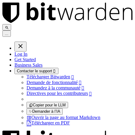
.
.
.
Log In
Get Started
Business Sales
Contacter le support

Télécharger Bitwarden

Demande de fonctionnalité

Demandez à la communauté

Directives pour les contributeurs

Copier pour le LLM
✨
Demander à l’IA
Ouvrir la page au format Markdown
Télécharger en PDF