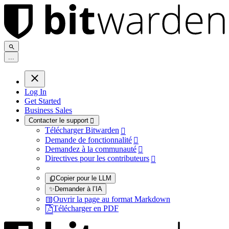
.
.
.
Log In
Get Started
Business Sales
Contacter le support

Télécharger Bitwarden

Demande de fonctionnalité

Demandez à la communauté

Directives pour les contributeurs

Copier pour le LLM
✨
Demander à l’IA
Ouvrir la page au format Markdown
Télécharger en PDF