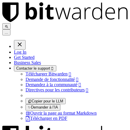
.
.
.
Log In
Get Started
Business Sales
Contacter le support

Télécharger Bitwarden

Demande de fonctionnalité

Demandez à la communauté

Directives pour les contributeurs

Copier pour le LLM
✨
Demander à l’IA
Ouvrir la page au format Markdown
Télécharger en PDF