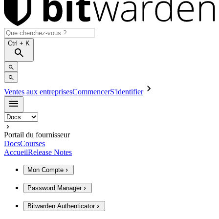
Ctrl
+ K
Ventes aux entreprises
Commencer
S'identifier
Portail du fournisseur
Docs
Courses
Accueil
Release Notes
Mon Compte
Password Manager
Bitwarden Authenticator