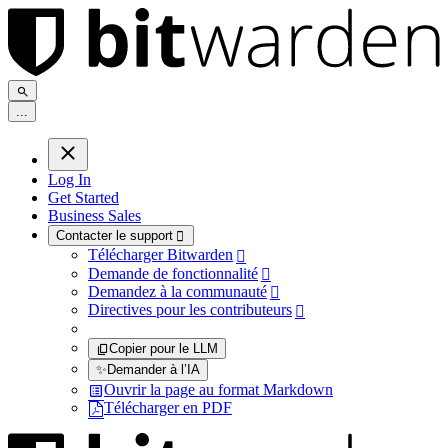
.
.
.
Log In
Get Started
Business Sales
Contacter le support

Télécharger Bitwarden

Demande de fonctionnalité

Demandez à la communauté

Directives pour les contributeurs

Copier pour le LLM
✨
Demander à l’IA
Ouvrir la page au format Markdown
Télécharger en PDF