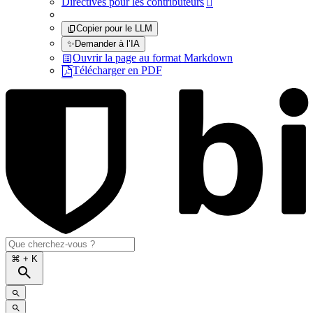
Directives pour les contributeurs

Copier pour le LLM
✨
Demander à l’IA
Ouvrir la page au format Markdown
Télécharger en PDF
⌘
+ K