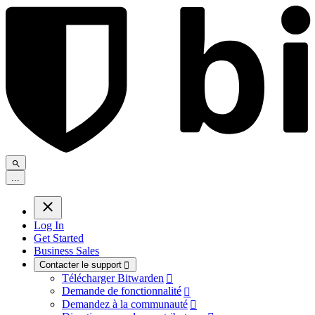
.
.
.
Log In
Get Started
Business Sales
Contacter le support

Télécharger Bitwarden

Demande de fonctionnalité

Demandez à la communauté
