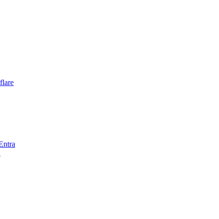
flare
Entra
C