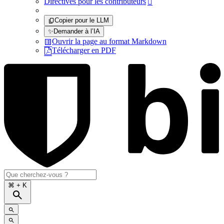
Directives pour les contributeurs

Copier pour le LLM
✨
Demander à l’IA
Ouvrir la page au format Markdown
Télécharger en PDF
⌘
+ K