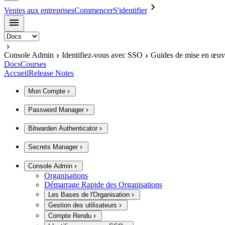
Ventes aux entreprises
Commencer
S'identifier
Console Admin
Identifiez-vous avec SSO
Guides de mise en œuv
Docs
Courses
Accueil
Release Notes
Mon Compte
Password Manager
Bitwarden Authenticator
Secrets Manager
Console Admin
Organisations
Démarrage Rapide des Organisations
Les Bases de l'Organisation
Gestion des utilisateurs
Compte Rendu