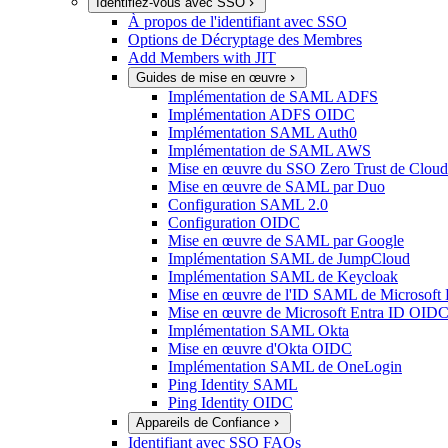
Identifiez-vous avec SSO
À propos de l'identifiant avec SSO
Options de Décryptage des Membres
Add Members with JIT
Guides de mise en œuvre
Implémentation de SAML ADFS
Implémentation ADFS OIDC
Implémentation SAML Auth0
Implémentation de SAML AWS
Mise en œuvre du SSO Zero Trust de Cloud
Mise en œuvre de SAML par Duo
Configuration SAML 2.0
Configuration OIDC
Mise en œuvre de SAML par Google
Implémentation SAML de JumpCloud
Implémentation SAML de Keycloak
Mise en œuvre de l'ID SAML de Microsoft 
Mise en œuvre de Microsoft Entra ID OID
Implémentation SAML Okta
Mise en œuvre d'Okta OIDC
Implémentation SAML de OneLogin
Ping Identity SAML
Ping Identity OIDC
Appareils de Confiance
Identifiant avec SSO FAQs