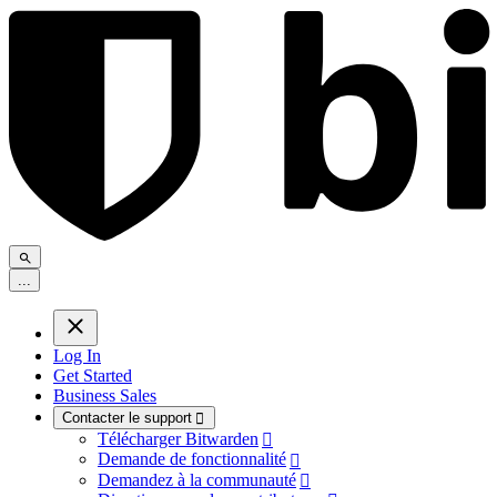
.
.
.
Log In
Get Started
Business Sales
Contacter le support

Télécharger Bitwarden

Demande de fonctionnalité

Demandez à la communauté
